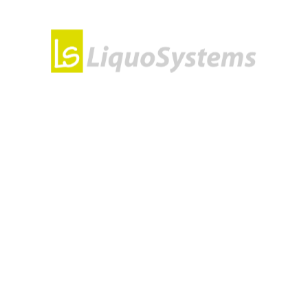
scing elitr, sed
re et dolore magna
os et accusam et
sd gubergren, no sea
 amet.