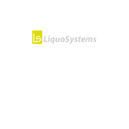
Überlaufschutz: zwangsgesteuertes
Magnetventil (0,2bar) im Rücklauf,
Rückschlagventil im Vorlauf
Heiztemperierung: Heizpatrone mit
Thermostat und
Sicherheitstemperaturbegrenzer, 3-Wege-
Regelventil zur schnellen Vorwärmung
Außenaufstellung: Verdichter mit
Ölsumpfheizung, Winterstarteinrichtung für
Kältekreislauf, Dachblech geschlossen,
Betriebsbereich Außenlufttemperatur
erweitert: -20°C bis +43°C
Automatische Befüllung: Magnetventil und
Schwimmerschalter max. 6 bar, max. 25
l/min, max. +60°C