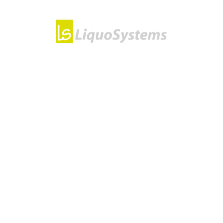
Integrity Tester 1 | Integritätstestgerät
3.225,00
€
excl. MwSt.
Sie haben noch Fragen?
Kontaktieren Sie uns!