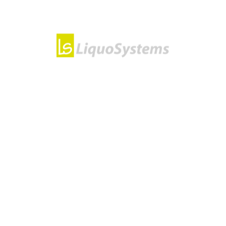
Sie haben noch Fragen?
Kontaktieren Sie uns!
KONTAKT
KONTAKT
LiquoSystems GmbH
Wilhelmstraße 45
74366 Kirchheim a.N.
Deutschland
Öffnungszeiten:
Mo – Fr: 9 bis 12 Uhr
Mo – Do: 13 bis 16 Uhr
+497143 – 891050
info@liquosystems.de